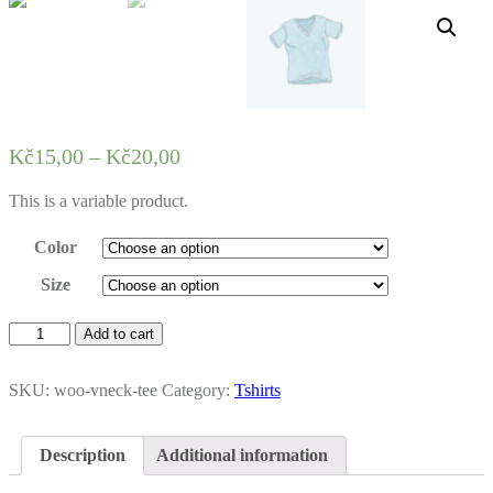
Kč
15,00
–
Kč
20,00
This is a variable product.
Color
Size
V-
Add to cart
Neck
T-
Shirt
SKU:
woo-vneck-tee
Category:
Tshirts
quantity
Description
Additional information