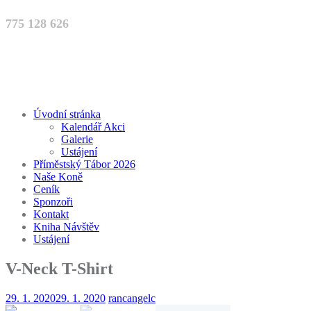
775 128 626
Úvodní stránka
Kalendář Akci
Galerie
Ustájení
Příměstský Tábor 2026
Naše Koně
Ceník
Sponzoři
Kontakt
Kniha Návštěv
Ustájení
V-Neck T-Shirt
29. 1. 2020
29. 1. 2020
rancangelc