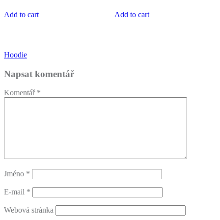
Add to cart
Add to cart
Navigace
Hoodie
pro
Napsat komentář
příspěvek
Komentář
*
Jméno
*
E-mail
*
Webová stránka