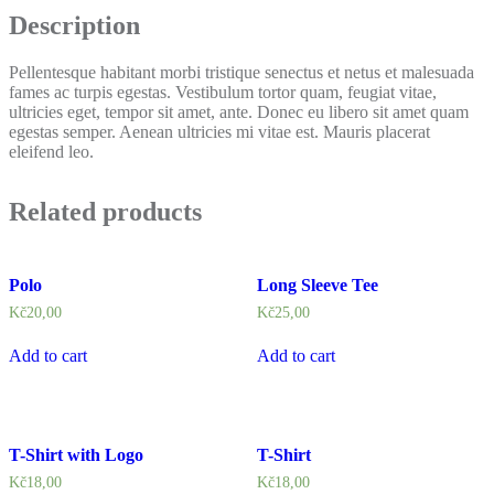
Description
Pellentesque habitant morbi tristique senectus et netus et malesuada
fames ac turpis egestas. Vestibulum tortor quam, feugiat vitae,
ultricies eget, tempor sit amet, ante. Donec eu libero sit amet quam
egestas semper. Aenean ultricies mi vitae est. Mauris placerat
eleifend leo.
Related products
Polo
Long Sleeve Tee
Kč
20,00
Kč
25,00
Add to cart
Add to cart
T-Shirt with Logo
T-Shirt
Kč
18,00
Kč
18,00