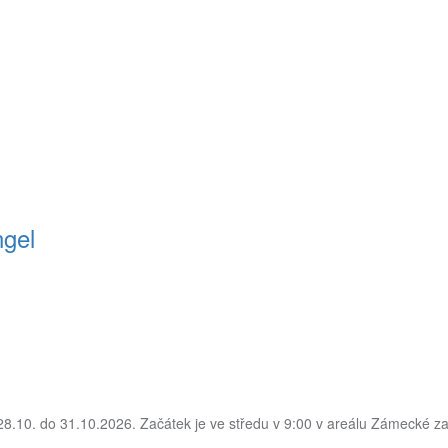
ngel
d 28.10. do 31.10.2026. Začátek je ve středu v 9:00 v areálu Zámecké z