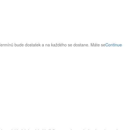
. Termínů bude dostatek a na každého se dostane. Máte se
Continue