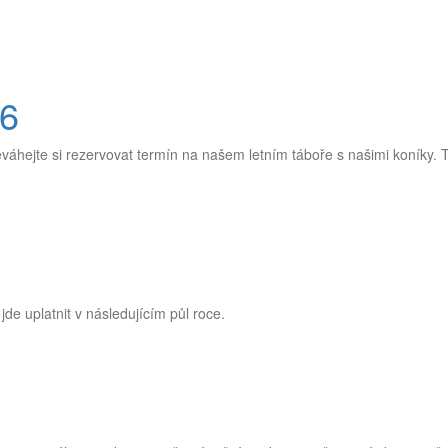
26
eváhejte si rezervovat termín na našem letním táboře s našimi koníky
jde uplatnit v následujícím půl roce.