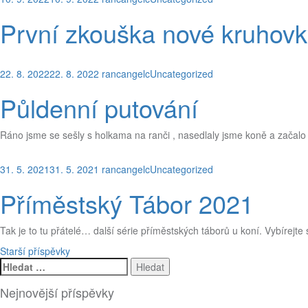
První zkouška nové kruhovk
22. 8. 2022
22. 8. 2022
rancangelc
Uncategorized
Půldenní putování
Ráno jsme se sešly s holkama na ranči , nasedlaly jsme koně a začalo š
31. 5. 2021
31. 5. 2021
rancangelc
Uncategorized
Příměstský Tábor 2021
Tak je to tu přátelé… další série příměstských táborů u koní. Vybírej
Navigace
Starší příspěvky
Vyhledávání
pro
Nejnovější příspěvky
příspěvky