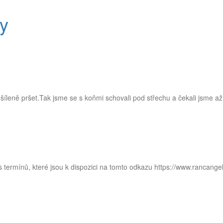
y
íleně pršet.Tak jsme se s koňmi schovali pod střechu a čekali jsme až 
te s termínů, které jsou k dispozici na tomto odkazu https://www.ranca