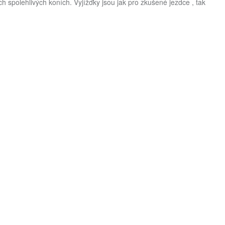
h spolehlivých koních. Vyjížďky jsou jak pro zkušené jezdce , tak