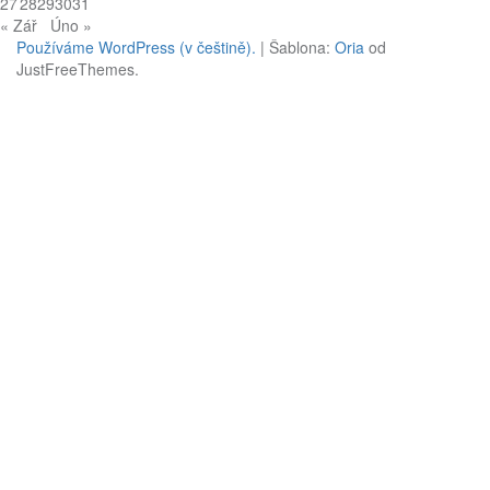
27
28
29
30
31
« Zář
Úno »
Používáme WordPress (v češtině).
|
Šablona:
Oria
od
JustFreeThemes.